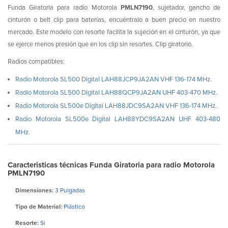
Funda Giratoria para radio Motorola
PMLN7190
, sujetador, gancho de
cinturón o belt clip para baterías, encuéntralo a buen precio en nuestro
mercado. Este modelo con resorte facilita la sujeción en el cinturón, ya que
se ejerce menos presión que en los clip sin resortes. Clip giratorio.
Radios compatibles:
Radio Motorola SL500 Digital LAH88JCP9JA2AN VHF 136-174 MHz
.
Radio Motorola SL500 Digital LAH88QCP9JA2AN UHF 403-470 MHz
.
Radio Motorola SL500e Digital LAH88JDC9SA2AN VHF 136-174 MHz
.
Radio Motorola SL500e Digital LAH88YDC9SA2AN UHF 403-480
MHz
.
Caracteristicas técnicas Funda Giratoria para radio Motorola
PMLN7190
Dimensiones:
3 Pulgadas
Tipo de Material:
Plástico
Resorte:
Si