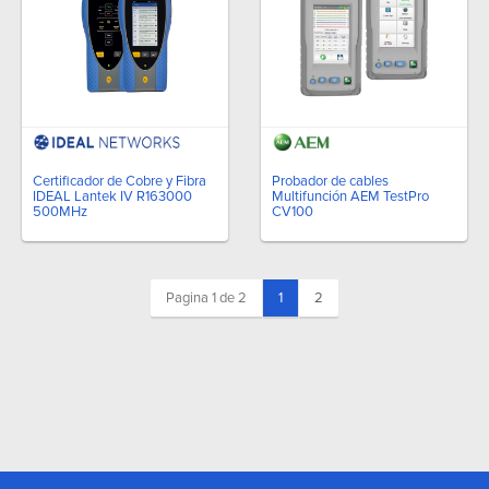
Certificador de Cobre y Fibra
Probador de cables
IDEAL Lantek IV R163000
Multifunción AEM TestPro
500MHz
CV100
(current)
Pagina 1 de 2
1
2