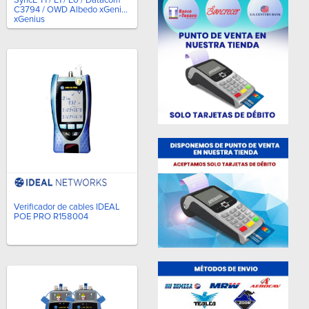
C3794 / OWD Albedo xGenius
xGenius
Verificador de cables IDEAL
POE PRO R158004