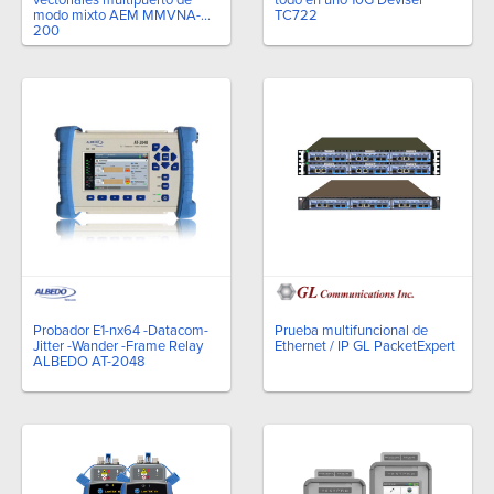
modo mixto AEM MMVNA-
TC722
200
Probador E1-nx64 -Datacom-
Prueba multifuncional de
Jitter -Wander -Frame Relay
Ethernet / IP GL PacketExpert
ALBEDO AT-2048