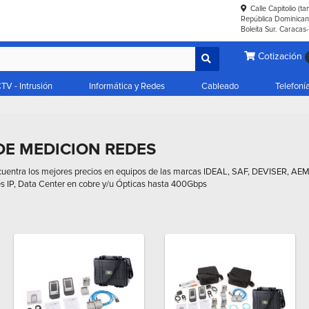
Calle Capitolio (t
República Dominicana
Boleíta Sur. Caracas
Cotización
TV - Intrusión
Informática y Redes
Cableado
Telefoní
E MEDICION REDES
uentra los mejores precios en equipos de las marcas IDEAL, SAF, DEVISER, AEM P
des IP, Data Center en cobre y/u Ópticas hasta 400Gbps