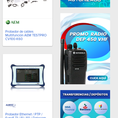
Probador de cables
Multifunción AEM TESTPRO
CV100-K60
Probador Ethernet / PTP /
SyncE T1 / E1 / E0 / Datacom