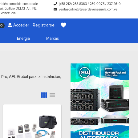
ambién conocida como calle
(+58-212) 238.8363
/
239.0975
/
237.2619
), Edificio DELCHA I, PB.
ventasonline@telserdevenezuela.com.ve
- Venezuela
Acceder | Registrarse
0
a
Energía
Marcas
ro, AFL Global para la instalación,