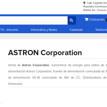
Calle Capitolio (t
República Dominicana
Boleíta Sur. Caracas
Cotización
TV - Intrusión
Informática y Redes
Cableado
Telefoní
ASTRON Corporation
Venta de
Astron Corporation
, suministros de energía para radios de 
alimentación Astron Corporation, Fuente de alimentación conmutada de 
de alimentación SS-18 conmutada de 18A de CC. Distribuidores d
Venezuela.