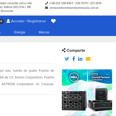
ambién conocida como calle
(+58-212) 238.8363
/
239.0975
/
237.2619
), Edificio DELCHA I, PB.
ventasonline@telserdevenezuela.com.ve
- Venezuela
Acceder | Registrarse
0
a
Energía
Marcas
Comparte
dos vías, fuente de poder. Fuente de
18A de CC Astron Corporation, Fuente
e ASTRON Corporation en Caracas,