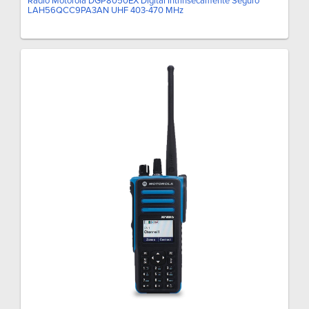
Radio Motorola DGP8050EX Digital Intrínsecamente Seguro
LAH56QCC9PA3AN UHF 403-470 MHz