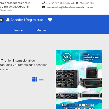
ambién conocida como calle
(+58-212) 238.8363
/
239.0975
/
237.2619
), Edificio DELCHA I, PB.
ventasonline@telserdevenezuela.com.ve
- Venezuela
Acceder | Registrarse
0
a
Energía
Marcas
IT (Unión Internacional de
manuales y automatizadas basadas
 la red.