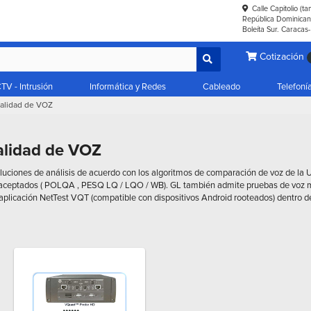
Calle Capitolio (t
República Dominicana
Boleíta Sur. Caracas
Cotización
TV - Intrusión
Informática y Redes
Cableado
Telefoní
alidad de VOZ
alidad de VOZ
luciones de análisis de acuerdo con los algoritmos de comparación de voz de la U
aceptados ( POLQA , PESQ LQ / LQO / WB). GL también admite pruebas de voz 
aplicación NetTest VQT (compatible con dispositivos Android rooteados) dentro de