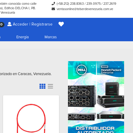
ambién conocida como calle
(+58-212) 238.8363
/
239.0975
/
237.2619
), Edificio DELCHA I, PB.
ventasonline@telserdevenezuela.com.ve
- Venezuela
Acceder | Registrarse
0
a
Energía
Marcas
torizado en Caracas, Venezuela.