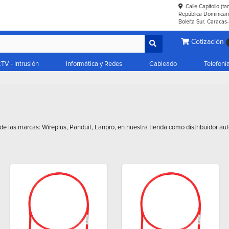
Calle Capitolio (t
República Dominicana
Boleíta Sur. Caracas
Cotización
TV - Intrusión
Informática y Redes
Cableado
Telefoní
de las marcas: Wireplus, Panduit, Lanpro, en nuestra tienda como distribuidor au