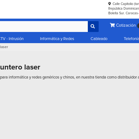
Calle Capitolio (t
República Dominicana
Boleíta Sur. Caracas
Cotización
TV - Intrusión
Informática y Redes
Cableado
Telefoní
laser
untero laser
para informática y redes genéricos y chinos, en nuestra tienda como distribuidor