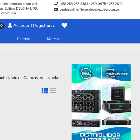
ambién conocida como calle
(+58-212) 238.8363
/
239.0975
/
237.2619
), Edificio DELCHA I, PB.
ventasonline@telserdevenezuela.com.ve
- Venezuela
Acceder | Registrarse
0
a
Energía
Marcas
 autorizado en Caracas, Venezuela.