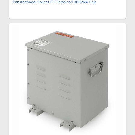
Transformador Salicru IT-T Trifásico 1-300kVA Caja