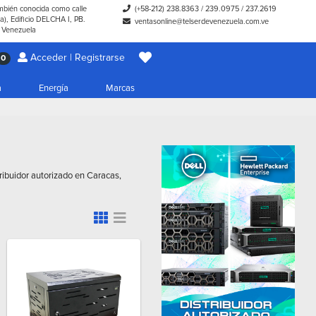
ambién conocida como calle
(+58-212) 238.8363
/
239.0975
/
237.2619
), Edificio DELCHA I, PB.
ventasonline@telserdevenezuela.com.ve
- Venezuela
Acceder | Registrarse
0
a
Energía
Marcas
ribuidor autorizado en Caracas,