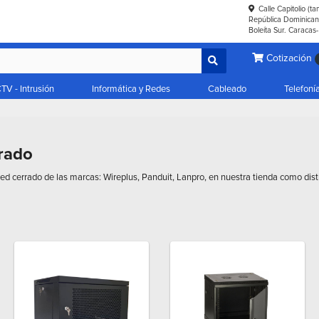
Calle Capitolio (t
República Dominicana
Boleíta Sur. Caracas
Cotización
TV - Intrusión
Informática y Redes
Cableado
Telefoní
rado
ed cerrado de las marcas: Wireplus, Panduit, Lanpro, en nuestra tienda como dist