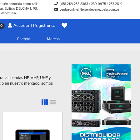
ambién conocida como calle
(+58-212) 238.8363
/
239.0975
/
237.2619
), Edificio DELCHA I, PB.
ventasonline@telserdevenezuela.com.ve
- Venezuela
Acceder | Registrarse
0
a
Energía
Marcas
ara las bandas HF, VHF, UHF y
cio en nuestro mercado, somos