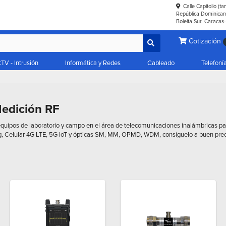
Calle Capitolio (t
República Dominicana
Boleíta Sur. Caracas
Cotización
TV - Intrusión
Informática y Redes
Cableado
Telefoní
Medición RF
quipos de laboratorio y campo en el área de telecomunicaciones inalámbricas p
g, Celular 4G LTE, 5G IoT y ópticas SM, MM, OPMD, WDM, consíguelo a buen pre