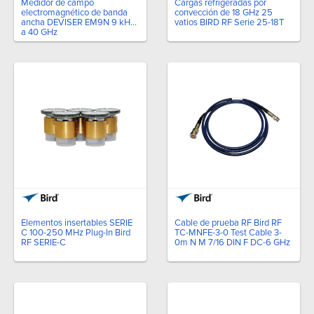
Medidor de campo
Cargas refrigeradas por
electromagnético de banda
convección de 18 GHz 25
ancha DEVISER EM9N 9 kHz
vatios BIRD RF Serie 25-18T
a 40 GHz
Elementos insertables SERIE
Cable de prueba RF Bird RF
C 100-250 MHz Plug-In Bird
TC-MNFE-3-0 Test Cable 3-
RF SERIE-C
0m N M 7/16 DIN F DC-6 GHz