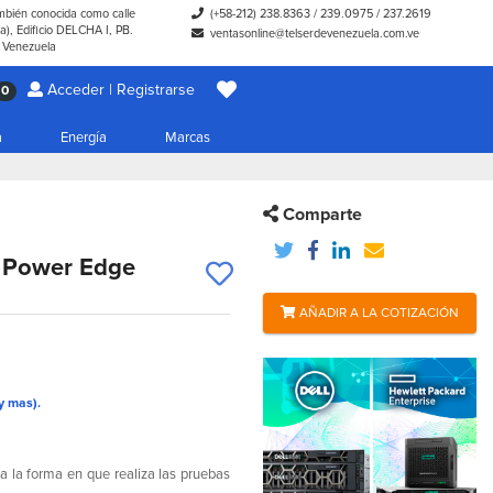
ambién conocida como calle
(+58-212) 238.8363
/
239.0975
/
237.2619
), Edificio DELCHA I, PB.
ventasonline@telserdevenezuela.com.ve
- Venezuela
Acceder | Registrarse
0
a
Energía
Marcas
Comparte
l Power Edge
AÑADIR A LA COTIZACIÓN
y mas).
 la forma en que realiza las pruebas