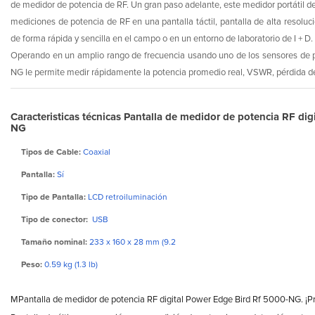
de medidor de potencia de RF. Un gran paso adelante, este medidor portátil d
mediciones de potencia de RF en una pantalla táctil, pantalla de alta resoluci
de forma rápida y sencilla en el campo o en un entorno de laboratorio de I + D.
Operando en un amplio rango de frecuencia usando uno de los sensores de 
NG le permite medir rápidamente la potencia promedio real, VSWR, pérdida de
Caracteristicas técnicas Pantalla de medidor de potencia RF di
NG
Tipos de Cable:
Coaxial
Pantalla:
Sí
Tipo de Pantalla:
LCD retroiluminación
Tipo de conector:
USB
Tamaño nominal:
233 x 160 x 28 mm (9.2
Peso:
0.59 kg (1.3 lb)
MPantalla de medidor de potencia RF digital Power Edge Bird Rf 5000-NG. ¡Pr