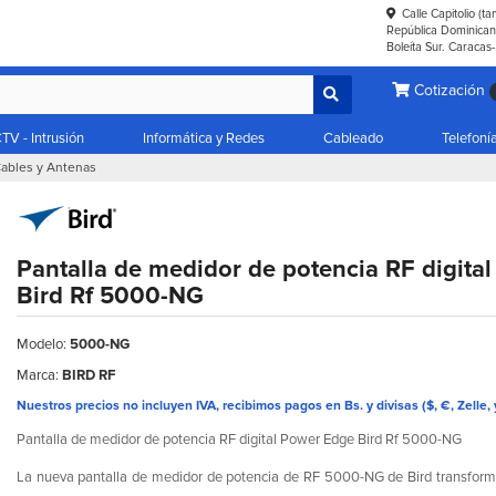
Calle Capitolio (t
República Dominicana
Boleíta Sur. Caracas
Cotización
TV - Intrusión
Informática y Redes
Cableado
Telefoní
Cables y Antenas
Pantalla de medidor de potencia RF digita
Bird Rf 5000-NG
Modelo:
5000-NG
Marca:
BIRD RF
Nuestros precios no incluyen IVA, recibimos pagos en Bs. y divisas ($, €, Zelle, 
Pantalla de medidor de potencia RF digital Power Edge Bird Rf 5000-NG
La nueva pantalla de medidor de potencia de RF 5000-NG de Bird transforma