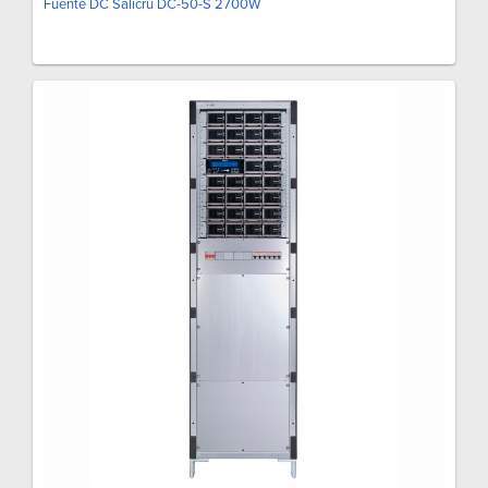
Fuente DC Salicru DC-50-S 2700W