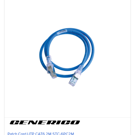
Patch Cord UTP CAT6 2M STC-6PC2M