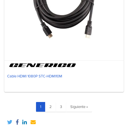
Cable HDMI 1080P STC-HDMI10M
1
2
3
Siguiente »