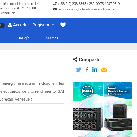
ambién conocida como calle
(+58-212) 238.8363
/
239.0975
/
237.2619
), Edificio DELCHA I, PB.
ventasonline@telserdevenezuela.com.ve
- Venezuela
Acceder | Registrarse
0
a
Energía
Marcas
Comparte
energía esenciales incluso en las
electrónicos de alto rendimiento. SAI
 Caracas, Venezuela.