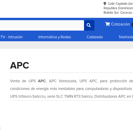
Calle Capitolio (t
República Dominicana
Boleíta Sur. Caracas
Cotización
TV - Intrusión
Informática y Redes
Cableado
Telefoní
APC
Venta de UPS
APC
, APC Venezuela, UPS APC, para protección de 
condiciones de energía más inestables para computadoras y dispositivos 
UPS trifásico Saliccru, serie SLC TWIN RT3 Salicru. Distribuidores APC en