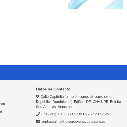
Datos de Contacto
Calle Capitolio (también conocida como calle
República Dominicana), Edificio DELCHA I, PB. Boleíta
cal)
Sur. Caracas- Venezuela
as)
(+58-212) 238.8363
/
239.0975
/
237.2619
ventasonline@telserdevenezuela.com.ve