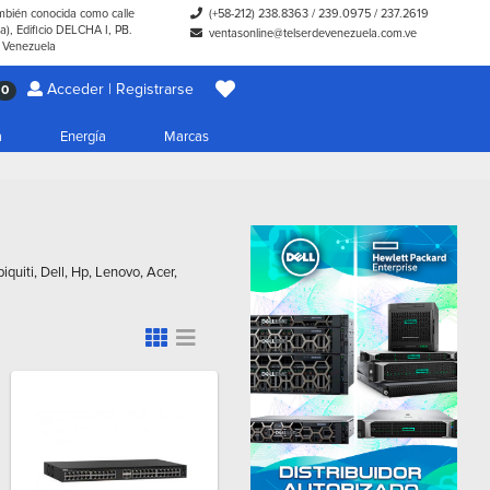
ambién conocida como calle
(+58-212) 238.8363
/
239.0975
/
237.2619
), Edificio DELCHA I, PB.
ventasonline@telserdevenezuela.com.ve
- Venezuela
Acceder | Registrarse
0
a
Energía
Marcas
quiti, Dell, Hp, Lenovo, Acer,