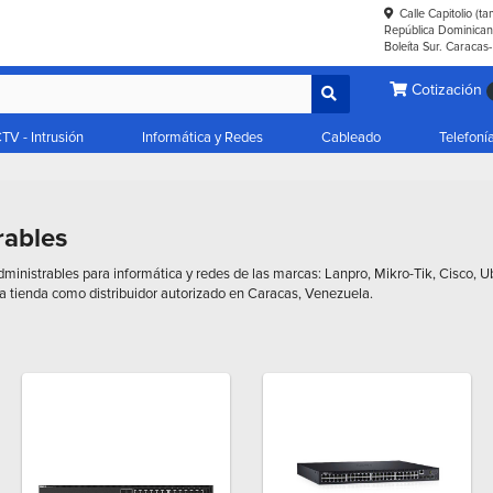
Calle Capitolio (t
República Dominicana
Boleíta Sur. Caracas
Cotización
TV - Intrusión
Informática y Redes
Cableado
Telefoní
rables
inistrables para informática y redes de las marcas: Lanpro, Mikro-Tik, Cisco, Ubi
tienda como distribuidor autorizado en Caracas, Venezuela.