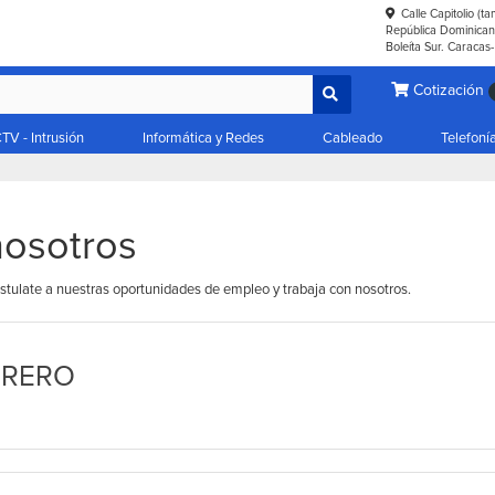
Calle Capitolio (t
República Dominicana
Boleíta Sur. Caracas
Cotización
TV - Intrusión
Informática y Redes
Cableado
Telefoní
nosotros
stulate a nuestras oportunidades de empleo y trabaja con nosotros.
RRERO