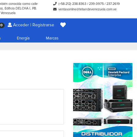
ambién conocida como calle
(+58-212) 238.8363
/
239.0975
/
237.2619
), Edificio DELCHA I, PB.
ventasonline@telserdevenezuela.com.ve
- Venezuela
Acceder | Registrarse
0
a
Energía
Marcas