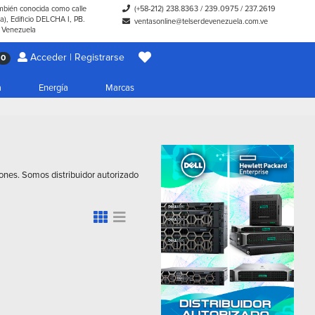
ambién conocida como calle
(+58-212) 238.8363
/
239.0975
/
237.2619
), Edificio DELCHA I, PB.
ventasonline@telserdevenezuela.com.ve
- Venezuela
Acceder | Registrarse
0
a
Energía
Marcas
ones. Somos distribuidor autorizado