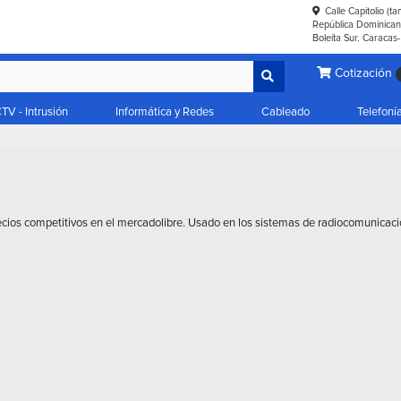
Calle Capitolio (t
República Dominicana
Boleíta Sur. Caracas
Cotización
TV - Intrusión
Informática y Redes
Cableado
Telefoní
cios competitivos en el mercadolibre. Usado en los sistemas de radiocomunicaci