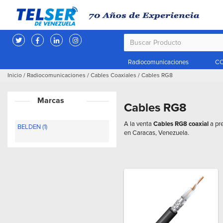
Radiocomunicaciones
CC
Inicio
/
Radiocomunicaciones
/
Cables Coaxiales
/
Cables RG8
Marcas
Cables RG8
A la venta
Cables RG8 coaxial
a pre
BELDEN (1)
en Caracas, Venezuela.