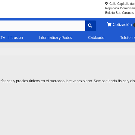
Calle Capitolio (t
República Dominicana
Boleíta Sur. Caracas
Cotización
TV - Intrusión
Informática y Redes
Cableado
Telefoní
rísticas y precios únicos en el mercadolibre venezolano. Somos tienda física y di