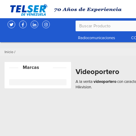
Radiocomunicaciones
CC
Inicio
/
Marcas
Videoportero
A la venta
videoportero
con caracte
Hikvision.