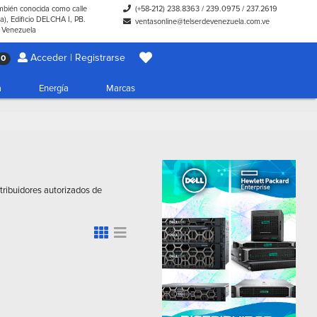
ambién conocida como calle
(+58-212) 238.8363
/
239.0975
/
237.2619
), Edificio DELCHA I, PB.
ventasonline@telserdevenezuela.com.ve
- Venezuela
Acceder | Registrarse
0
a
Energía
Marcas
stribuidores autorizados de