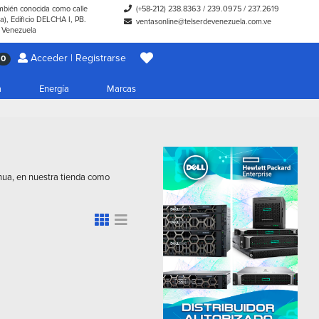
ambién conocida como calle
(+58-212) 238.8363
/
239.0975
/
237.2619
), Edificio DELCHA I, PB.
ventasonline@telserdevenezuela.com.ve
- Venezuela
Acceder | Registrarse
0
a
Energía
Marcas
ahua, en nuestra tienda como