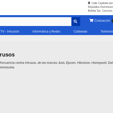
Calle Capitolio (t
República Dominicana
Boleíta Sur. Caracas
Cotización
TV - Intrusión
Informática y Redes
Cableado
Telefoní
trusos
frecuencia contra intrusos, de las marcas: Axis, Epcom, Hikvision, Honeywell, D
 Venezuela.