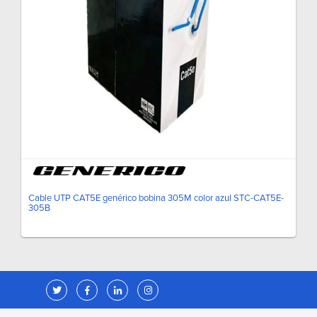
Cable UTP CAT5E genérico bobina 305M color azul STC-CAT5E-
305B