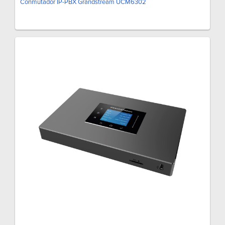
Conmutador IP-PBX Grandstream UCM6302