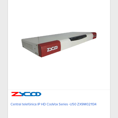
Central telefónica IP HD CooVox Series -U50 ZX9M021134