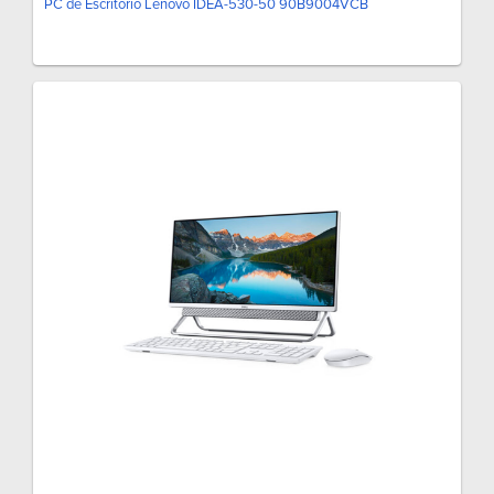
PC de Escritorio Lenovo IDEA-530-50 90B9004VCB