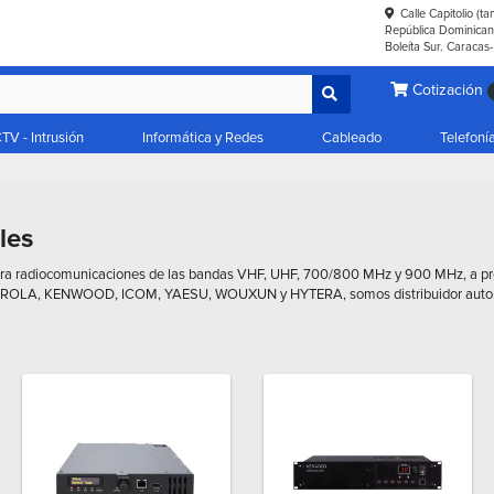
Calle Capitolio (t
República Dominicana
Boleíta Sur. Caracas
Cotización
TV - Intrusión
Informática y Redes
Cableado
Telefoní
les
ra radiocomunicaciones de las bandas VHF, UHF, 700/800 MHz y 900 MHz, a pre
OROLA, KENWOOD, ICOM, YAESU, WOUXUN y HYTERA, somos distribuidor autori