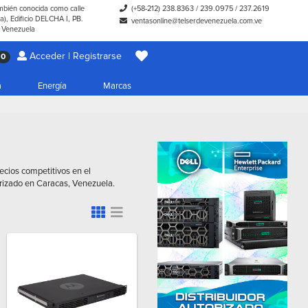
ambién conocida como calle
(+58-212) 238.8363
/
239.0975
/
237.2619
), Edificio DELCHA I, PB.
ventasonline@telserdevenezuela.com.ve
- Venezuela
Acceder | Registrarse
0
a
Energía
Marcas
cios competitivos en el
zado en Caracas, Venezuela.