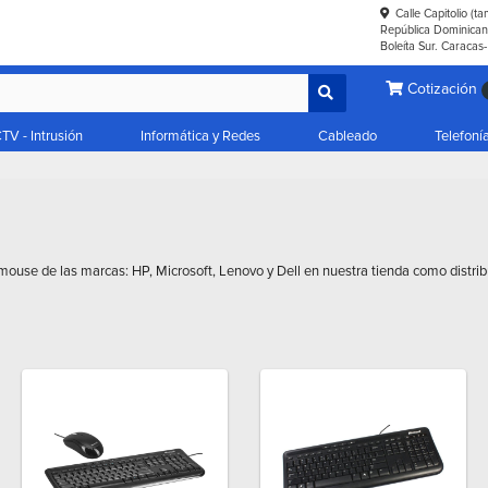
Calle Capitolio (t
República Dominicana
Boleíta Sur. Caracas
Cotización
TV - Intrusión
Informática y Redes
Cableado
Telefoní
mouse de las marcas: HP, Microsoft, Lenovo y Dell en nuestra tienda como distri