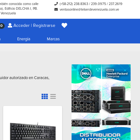
ambién conocida como calle
(+58-212) 238.8363
/
239.0975
/
237.2619
), Edificio DELCHA I, PB.
ventasonline@telserdevenezuela.com.ve
- Venezuela
Acceder | Registrarse
0
a
Energía
Marcas
buidor autorizado en Caracas,