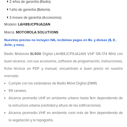
2 años de garantía (Radio).
1 año de garantía (Batería).
3 meses de garantía (Accesorios).
Modelo:
LAH88JCP9JA2AN
Marca:
MOTOROLA SOLUTIONS
Nuestros precios no incluyen IVA, recibimos pagos en Bs. y divisas ($, €,
Zelle, y mas).
Radio Motorola
SL500
Digital LAH88JCP9JA2AN VHF 136-174 MHz con
buen alcance, con sus accesorios, software de programación, instrucciones,
ficha técnica en PDF y manual, encuéntralo a buen precio en nuestro
mercado.
Cumple con los estándares de Radio Móvil Digital (DMR)
99 canales.
Alcance promedio UHF en ambiente urbano hasta 1km dependiendo de
la estructura urbana (cantidad y altura de las edificaciones).
Alcance promedio VHF en ambiente rural más de 1km dependiendo de
la vegetación y la topografía.