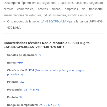
Desempeño óptimo en las siguientes áreas: construcciones, seguridad,
centros comerciales, hoteles, fincas, empresas de transporte,
ensambladoras de vehículos, industrias medias, estadios, entre otro.
Otro modelo de la serie:
LAH88QCP9JA2AN
para la banda UHF1 (403-
470 MHz).
Caracteristicas técnicas Radio Motorola SL500 Digital
LAH88JCP9JA2AN VHF 136-174 MHz
Canales de Operación:
99
Banda:
VHF
Clasificación IP:
IP54 (Protección contra polvo y contra agua
pulverizada)
Potencia:
3W
Frecuencia:
136-174 MHz
Pantalla:
Sí
Rango de Temperatura:
De -30 C a 60+ C