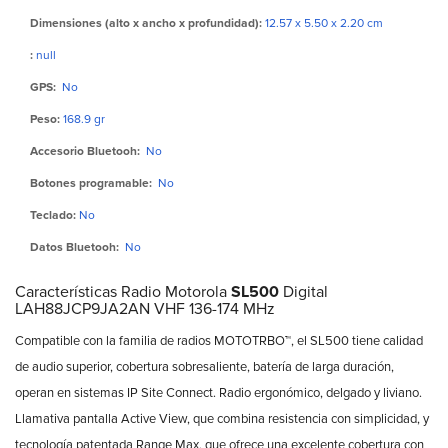
Dimensiones (alto x ancho x profundidad):
12.57 x 5.50 x 2.20 cm
:
null
GPS:
No
Peso:
168.9 gr
Accesorio Bluetooh:
No
Botones programable:
No
Teclado:
No
Datos Bluetooh:
No
Características Radio Motorola
SL500
Digital
LAH88JCP9JA2AN VHF 136-174 MHz
Compatible con la familia de radios MOTOTRBO™, el SL500 tiene calidad
de audio superior, cobertura sobresaliente, batería de larga duración,
operan en sistemas IP Site Connect. Radio ergonómico, delgado y liviano.
Llamativa pantalla Active View, que combina resistencia con simplicidad, y
tecnología patentada Range Max, que ofrece una excelente cobertura con