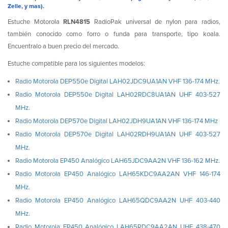
Zelle, y mas).
Estuche Motorola
RLN4815
RadioPak universal de nylon para radios,
también conocido como forro o funda para transporte, tipo koala.
Encuentralo a buen precio del mercado.
Estuche compatible para los siguientes modelos:
Radio Motorola DEP550e Digital LAH02JDC9UA1AN VHF 136-174 MHz.
Radio Motorola DEP550e Digital LAH02RDC8UA1AN UHF 403-527
MHz.
Radio Motorola DEP570e Digital LAH02JDH9UA1AN VHF 136-174 MHz
Radio Motorola DEP570e Digital LAH02RDH9UA1AN UHF 403-527
MHz.
Radio Motorola EP450 Analógico LAH65JDC9AA2N VHF 136-162 MHz.
Radio Motorola EP450 Analógico LAH65KDC9AA2AN VHF 146-174
MHz.
Radio Motorola EP450 Analógico LAH65QDC9AA2N UHF 403-440
MHz.
Radio Motorola EP450 Analógico LAH65RDC9AA2AN UHF 438-470