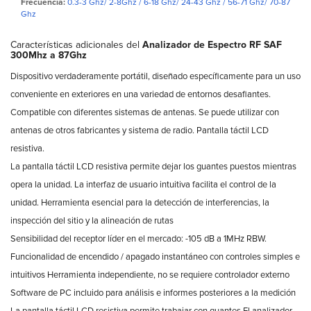
Frecuencia:
0.3-3 Ghz/ 2-8Ghz / 6-18 Ghz/ 24-43 Ghz / 56-71 Ghz/ 70-87
Ghz
Características adicionales del
Analizador de Espectro RF SAF
300Mhz a 87Ghz
Dispositivo verdaderamente portátil, diseñado específicamente para un uso
conveniente en exteriores en una variedad de entornos desafiantes.
Compatible con diferentes sistemas de antenas. Se puede utilizar con
antenas de otros fabricantes y sistema de radio. Pantalla táctil LCD
resistiva.
La pantalla táctil LCD resistiva permite dejar los guantes puestos mientras
opera la unidad. La interfaz de usuario intuitiva facilita el control de la
unidad. Herramienta esencial para la detección de interferencias, la
inspección del sitio y la alineación de rutas
Sensibilidad del receptor líder en el mercado: -105 dB a 1MHz RBW.
Funcionalidad de encendido / apagado instantáneo con controles simples e
intuitivos Herramienta independiente, no se requiere controlador externo
Software de PC incluido para análisis e informes posteriores a la medición