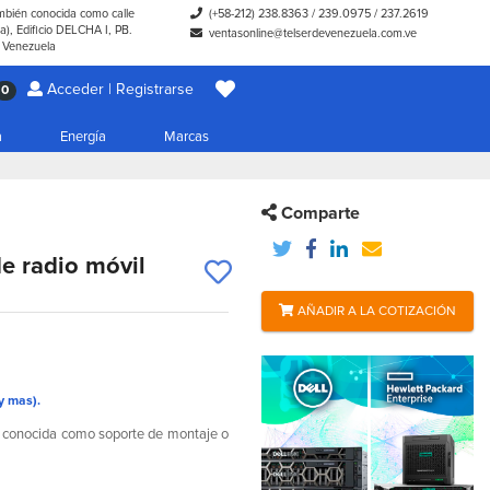
ambién conocida como calle
(+58-212) 238.8363
/
239.0975
/
237.2619
), Edificio DELCHA I, PB.
ventasonline@telserdevenezuela.com.ve
- Venezuela
Acceder | Registrarse
0
a
Energía
Marcas
Comparte
e radio móvil
AÑADIR A LA COTIZACIÓN
y mas).
n conocida como soporte de montaje o