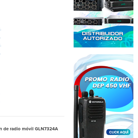
.
.
.
.
.
.
.
ión de radio móvil GLN7324A