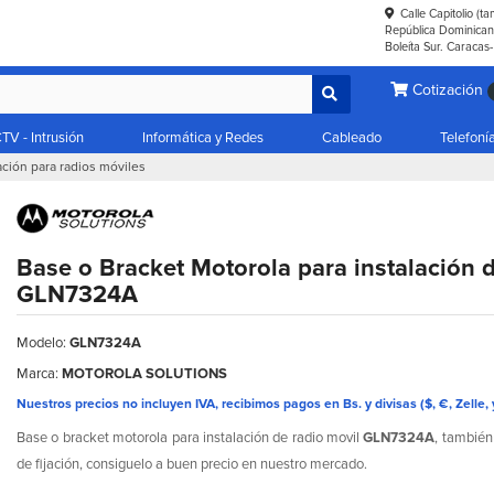
Calle Capitolio (t
República Dominicana
Boleíta Sur. Caracas
Cotización
TV - Intrusión
Informática y Redes
Cableado
Telefoní
ación para radios móviles
Base o Bracket Motorola para instalación d
GLN7324A
Modelo:
GLN7324A
Marca:
MOTOROLA SOLUTIONS
Nuestros precios no incluyen IVA, recibimos pagos en Bs. y divisas ($, €, Zelle, 
Base o bracket motorola para instalación de radio movil
GLN7324A
, tambié
de fijación, consiguelo a buen precio en nuestro mercado.