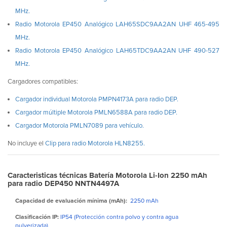
MHz.
Radio Motorola EP450 Analógico LAH65SDC9AA2AN UHF 465-495
MHz.
Radio Motorola EP450 Analógico LAH65TDC9AA2AN UHF 490-527
MHz.
Cargadores compatibles:
Cargador individual Motorola PMPN4173A para radio DEP.
Cargador múltiple Motorola PMLN6588A para radio DEP.
Cargador Motorola PMLN7089 para vehículo.
No incluye el
Clip para radio Motorola HLN8255.
Caracteristicas técnicas Batería Motorola Li-Ion 2250 mAh
para radio DEP450 NNTN4497A
Capacidad de evaluación mínima (mAh):
2250 mAh
Clasificación IP:
IP54 (Protección contra polvo y contra agua
pulverizada)