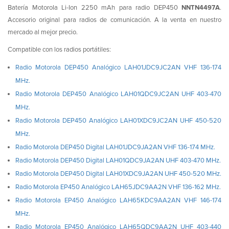
Batería Motorola Li-Ion 2250 mAh para radio DEP450
NNTN4497A
.
Accesorio original para radios de comunicación. A la venta en nuestro
mercado al mejor precio.
Compatible con los radios portátiles:
Radio Motorola DEP450 Analógico LAH01JDC9JC2AN VHF 136-174
MHz.
Radio Motorola DEP450 Analógico LAH01QDC9JC2AN UHF 403-470
MHz.
Radio Motorola DEP450 Analógico LAH01XDC9JC2AN UHF 450-520
MHz.
Radio Motorola DEP450 Digital LAH01JDC9JA2AN VHF 136-174 MHz.
Radio Motorola DEP450 Digital LAH01QDC9JA2AN UHF 403-470 MHz.
Radio Motorola DEP450 Digital LAH01XDC9JA2AN UHF 450-520 MHz.
Radio Motorola EP450 Analógico LAH65JDC9AA2N VHF 136-162 MHz.
Radio Motorola EP450 Analógico LAH65KDC9AA2AN VHF 146-174
MHz.
Radio Motorola EP450 Analógico LAH65QDC9AA2N UHF 403-440