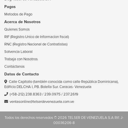
Pagos
Metodos de Pago
Acerca de Nosotros
Quienes Somos
RIF (Registro Unico de Informacion fiscal)
RNC (Registro Nacional de Contratistas)
Solvencia Laboral
Trabaja con Nosotros
Contáctanos
Datos de Contacto
Calle Capitolio (también conocida como calle República Dominicana),
Edificio DELCHA I, PB. Boleíta Sur. Caracas- Venezuela
(+58-212) 238.8363
/
239.0975
/
237.2619
ventasonline@telserdevenezuela.com.ve
Todos los derechos reservados © 2026 TELSER DE VENEZUELA S.A Rif: J-
00036206-8