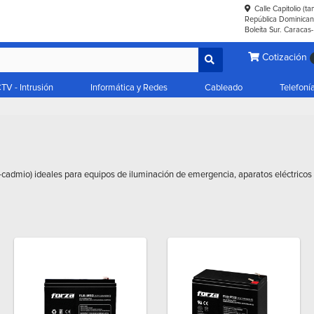
Calle Capitolio (t
República Dominicana
Boleíta Sur. Caracas
Cotización
TV - Intrusión
Informática y Redes
Cableado
Telefoní
-cadmio) ideales para equipos de iluminación de emergencia, aparatos eléctricos p