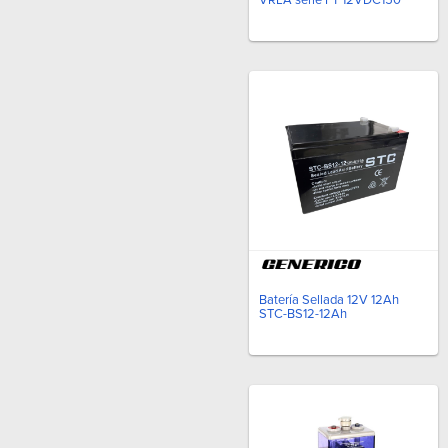
VRLA serie FT 12VDC150
Batería Sellada 12V 12Ah
STC-BS12-12Ah