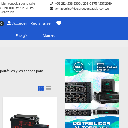
ambién conocida como calle
(+58-212) 238.8363
/
239.0975
/
237.2619
), Edificio DELCHA I, PB.
ventasonline@telserdevenezuela.com.ve
- Venezuela
Acceder | Registrarse
0
a
Energía
Marcas
ortátiles y los flashes para