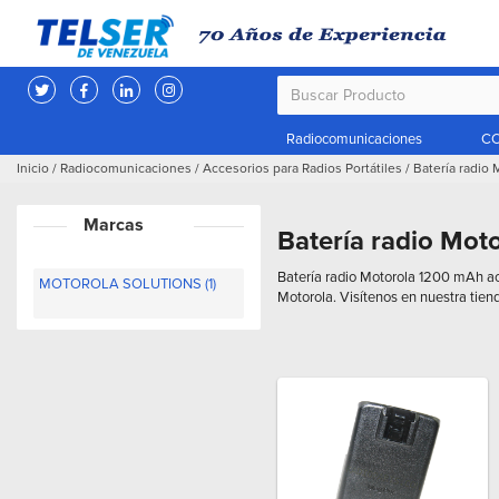
Radiocomunicaciones
CC
Inicio
/
Radiocomunicaciones
/
Accesorios para Radios Portátiles
/
Batería radio
Marcas
Batería radio Mot
Batería radio Motorola 1200 mAh acc
MOTOROLA SOLUTIONS (1)
Motorola. Visítenos en nuestra tien