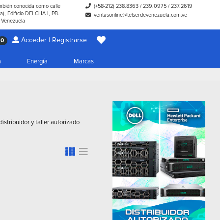
ambién conocida como calle
(+58-212) 238.8363
/
239.0975
/
237.2619
), Edificio DELCHA I, PB.
ventasonline@telserdevenezuela.com.ve
- Venezuela
Acceder | Registrarse
0
a
Energía
Marcas
stribuidor y taller autorizado