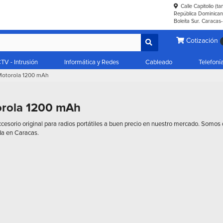
Calle Capitolio (t
República Dominicana
Boleíta Sur. Caracas
Cotización
TV - Intrusión
Informática y Redes
Cableado
Telefoní
 Motorola 1200 mAh
orola 1200 mAh
esorio original para radios portátiles a buen precio en nuestro mercado. Somos di
da en Caracas.