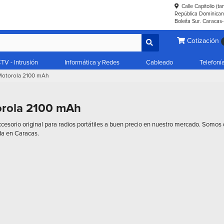
Calle Capitolio (t
República Dominicana
Boleíta Sur. Caracas
Cotización
TV - Intrusión
Informática y Redes
Cableado
Telefoní
 Motorola 2100 mAh
orola 2100 mAh
esorio original para radios portátiles a buen precio en nuestro mercado. Somos di
da en Caracas.