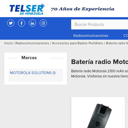
Radiocomunicaciones
CC
Inicio
/
Radiocomunicaciones
/
Accesorios para Radios Portátiles
/
Batería radio
Marcas
Batería radio Mot
Batería radio Motorola 2100 mAh acc
MOTOROLA SOLUTIONS (1)
Motorola. Visítenos en nuestra tien