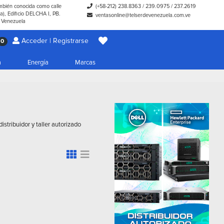
ambién conocida como calle
(+58-212) 238.8363
/
239.0975
/
237.2619
), Edificio DELCHA I, PB.
ventasonline@telserdevenezuela.com.ve
- Venezuela
Acceder | Registrarse
0
a
Energía
Marcas
stribuidor y taller autorizado