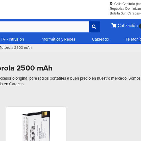
Calle Capitolio (t
República Dominicana
Boleíta Sur. Caracas
Cotización
TV - Intrusión
Informática y Redes
Cableado
Telefoní
 Motorola 2500 mAh
torola 2500 mAh
esorio original para radios portátiles a buen precio en nuestro mercado. Somos di
da en Caracas.