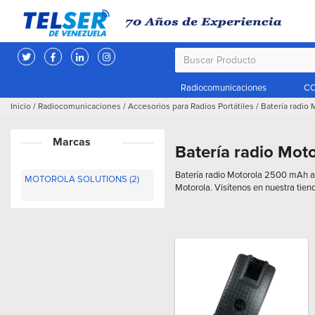
Radiocomunicaciones
CC
Inicio
/
Radiocomunicaciones
/
Accesorios para Radios Portátiles
/
Batería radio
Marcas
Batería radio Mo
Batería radio Motorola 2500 mAh acc
MOTOROLA SOLUTIONS (2)
Motorola. Visítenos en nuestra tien