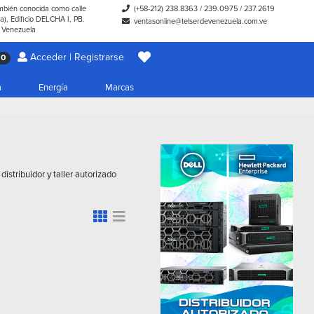
ambién conocida como calle
(+58-212) 238.8363
/
239.0975
/
237.2619
), Edificio DELCHA I, PB.
ventasonline@telserdevenezuela.com.ve
- Venezuela
Acceder | Registrarse
0
a
Energía
Marcas
stribuidor y taller autorizado