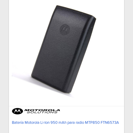
Batería Motorola Li-Ion 950 mAh para radio MTP850 FTN6573A