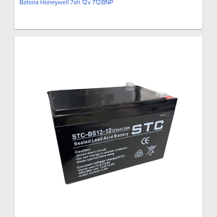
Bateria Honeywell 7ah 12v 712BNP