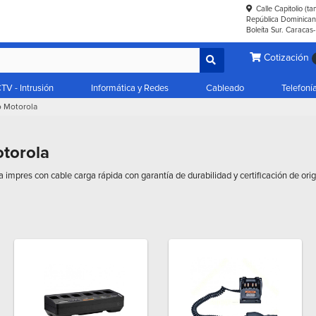
Calle Capitolio (t
República Dominicana
Boleíta Sur. Caracas
Cotización
TV - Intrusión
Informática y Redes
Cableado
Telefoní
o Motorola
torola
impres con cable carga rápida con garantía de durabilidad y certificación de ori