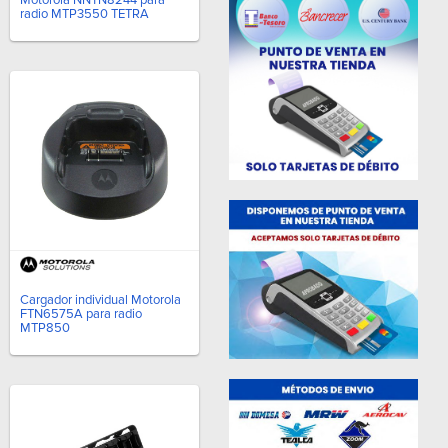
radio MTP3550 TETRA
Cargador individual Motorola
FTN6575A para radio
MTP850