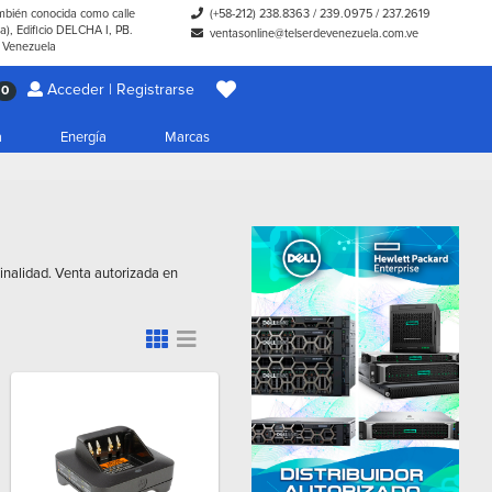
ambién conocida como calle
(+58-212) 238.8363
/
239.0975
/
237.2619
), Edificio DELCHA I, PB.
ventasonline@telserdevenezuela.com.ve
- Venezuela
Acceder | Registrarse
0
a
Energía
Marcas
ginalidad. Venta autorizada en