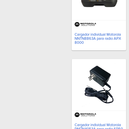
Cargador individual Motorola
NNTN8863A para radio APX
8000
Cargador individual Motorola
PMTN4053A para radio SP50