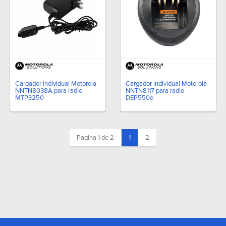
Cargador individual Motorola
Cargador individual Motorola
NNTN8038A para radio
NNTN8117 para radio
MTP3250
DEP550e
(current)
Pagina 1 de 2
1
2