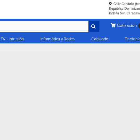
Calle Capitolio (t
República Dominicana
Boleíta Sur. Caracas
Cotización
TV - Intrusión
Informática y Redes
Cableado
Telefoní