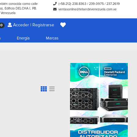
ambién conocida como calle
(+58-212) 238.8363
/
239.0975
/
237.2619
), Edificio DELCHA I, PB.
ventasonline@telserdevenezuela.com.ve
- Venezuela
Acceder | Registrarse
0
a
Energía
Marcas