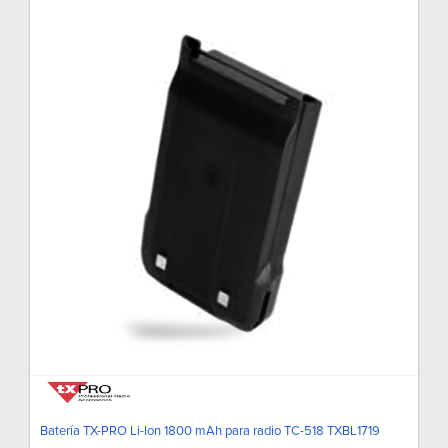
Batería TX-PRO Li-Ion 1800 mAh para radio TC-518 TXBL1719