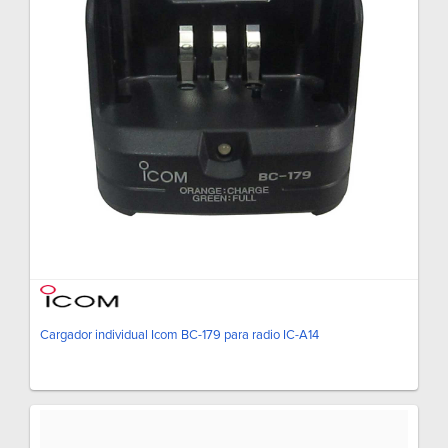
Cargador individual Icom BC-179 para radio IC-A14