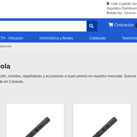
Calle Capitolio (t
República Dominicana
Boleíta Sur. Caracas
Cotización
TV - Intrusión
Informática y Redes
Cableado
Telefoní
otorola
rola
tátil, móviles, repetidoras y accesorios a buen precio en nuestro mercado. Somos d
da en Caracas.