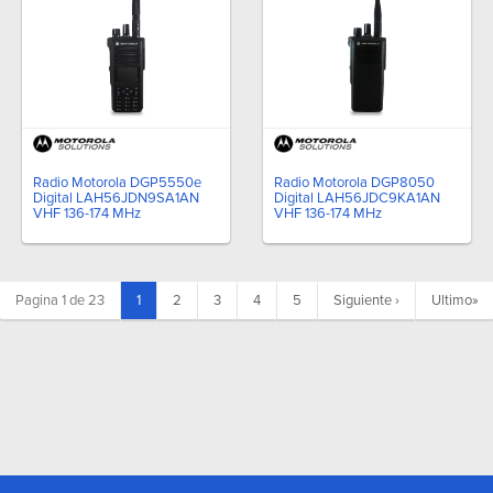
Radio Motorola DGP5550e
Radio Motorola DGP8050
Digital LAH56JDN9SA1AN
Digital LAH56JDC9KA1AN
VHF 136-174 MHz
VHF 136-174 MHz
(current)
Pagina 1 de 23
1
2
3
4
5
Siguiente
›
Ultimo
»