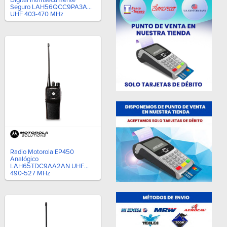
Seguro LAH56QCC9PA3AN
UHF 403-470 MHz
Radio Motorola EP450
Analógico
LAH65TDC9AA2AN UHF
490-527 MHz