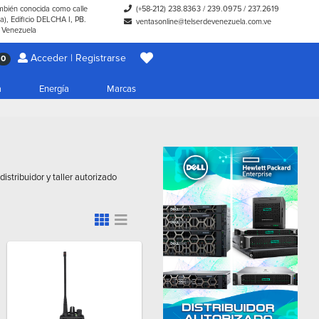
ambién conocida como calle
(+58-212) 238.8363
/
239.0975
/
237.2619
), Edificio DELCHA I, PB.
ventasonline@telserdevenezuela.com.ve
- Venezuela
Acceder | Registrarse
0
a
Energía
Marcas
istribuidor y taller autorizado