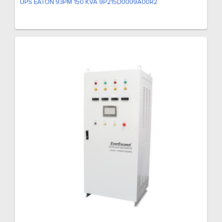
UPS EATON 93PM 150 KVA 9P215D0009A00R2