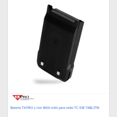
Batería TX-PRO Li-Ion 1800 mAh para radio TC-518 TXBL1719