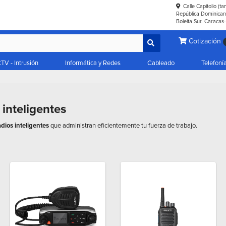
Calle Capitolio (t
República Dominicana
Boleíta Sur. Caracas
Cotización
TV - Intrusión
Informática y Redes
Cableado
Telefoní
inteligentes
adios inteligentes
que administran eficientemente tu fuerza de trabajo.