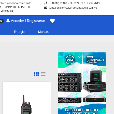
ambién conocida como calle
(+58-212) 238.8363
/
239.0975
/
237.2619
), Edificio DELCHA I, PB.
ventasonline@telserdevenezuela.com.ve
- Venezuela
Acceder | Registrarse
0
a
Energía
Marcas