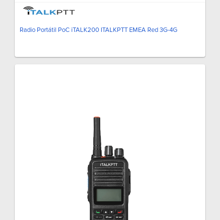
Radio Portátil PoC iTALK200 ITALKPTT EMEA Red 3G-4G