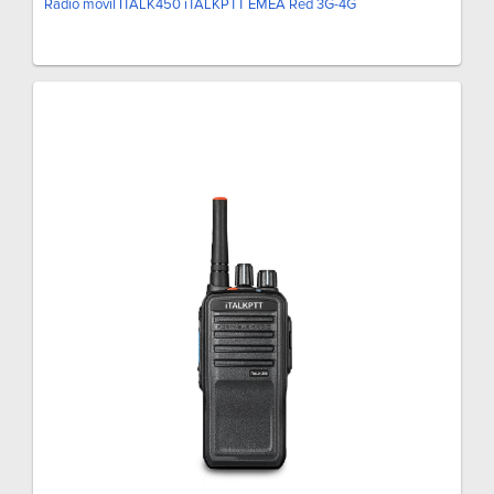
Radio móvil ITALK450 iTALKPTT EMEA Red 3G-4G