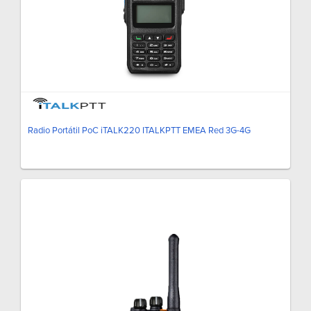
Radio Portátil PoC iTALK220 ITALKPTT EMEA Red 3G-4G