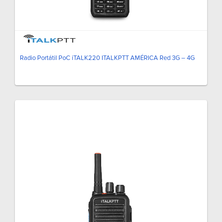
Radio Portátil PoC iTALK220 ITALKPTT AMÉRICA Red 3G – 4G