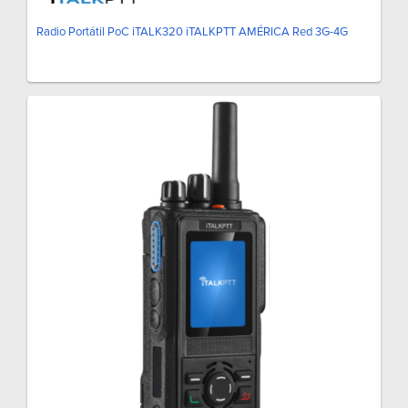
Radio Portátil PoC iTALK320 iTALKPTT AMÉRICA Red 3G-4G