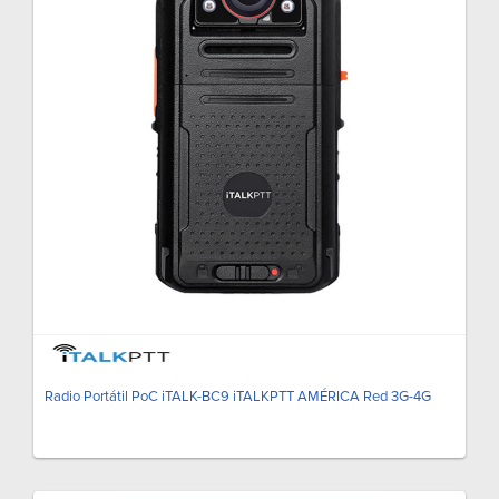
Radio Portátil PoC iTALK-BC9 iTALKPTT AMÉRICA Red 3G-4G