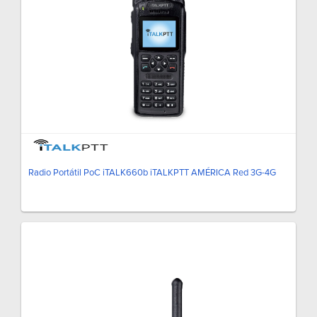
Radio Portátil PoC iTALK660b iTALKPTT AMÉRICA Red 3G-4G