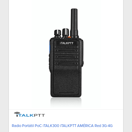
Radio Portátil PoC iTALK300 iTALKPTT AMÉRICA Red 3G-4G