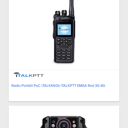
Radio Portátil PoC iTALK660b iTALKPTT EMEA Red 3G-4G