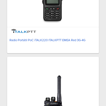
Radio Portátil PoC iTALK220 ITALKPTT EMEA Red 3G-4G