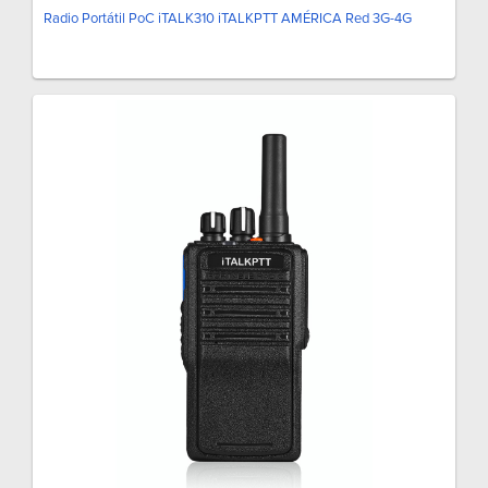
Radio Portátil PoC iTALK310 iTALKPTT AMÉRICA Red 3G-4G