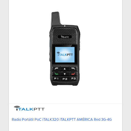
Radio Portátil PoC iTALK320 iTALKPTT AMÉRICA Red 3G-4G