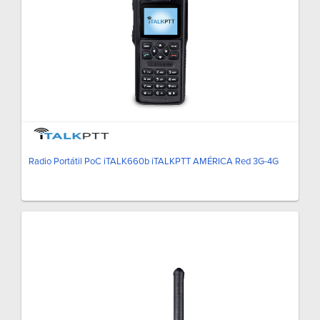
Radio Portátil PoC iTALK660b iTALKPTT AMÉRICA Red 3G-4G