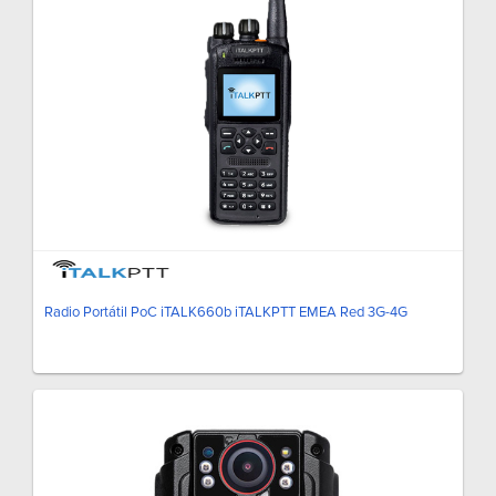
Radio Portátil PoC iTALK660b iTALKPTT EMEA Red 3G-4G