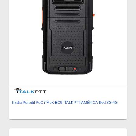
Radio Portátil PoC iTALK-BC9 iTALKPTT AMÉRICA Red 3G-4G