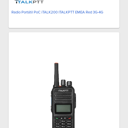
Radio Portátil PoC iTALK200 ITALKPTT EMEA Red 3G-4G