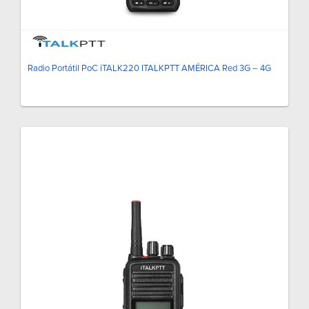
Radio Portátil PoC iTALK220 ITALKPTT AMÉRICA Red 3G – 4G