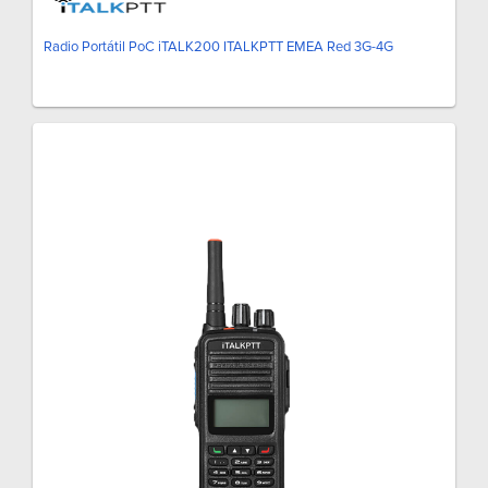
Radio Portátil PoC iTALK200 ITALKPTT EMEA Red 3G-4G