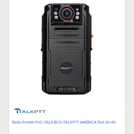
Radio Portátil PoC iTALK-BC9 iTALKPTT AMÉRICA Red 3G-4G