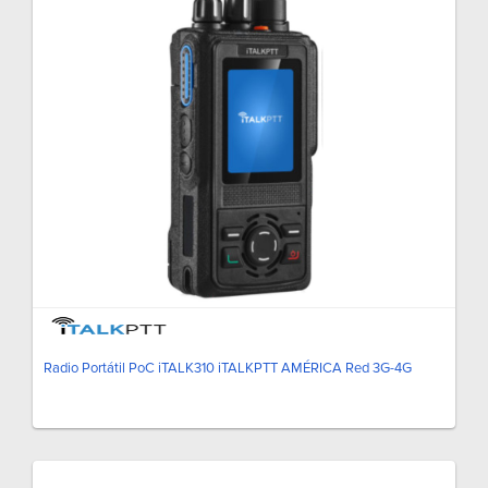
Radio Portátil PoC iTALK310 iTALKPTT AMÉRICA Red 3G-4G