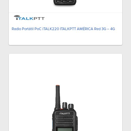
Radio Portátil PoC iTALK220 ITALKPTT AMÉRICA Red 3G – 4G