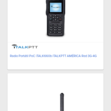
Radio Portátil PoC iTALK660b iTALKPTT AMÉRICA Red 3G-4G