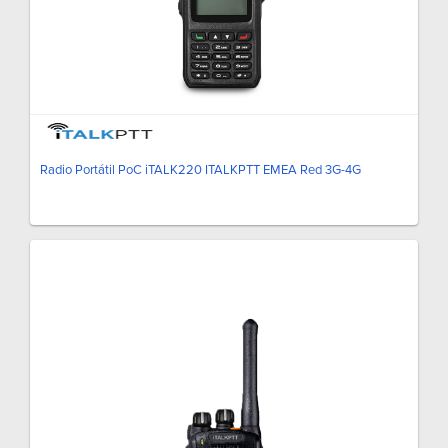
Radio Portátil PoC iTALK220 ITALKPTT EMEA Red 3G-4G