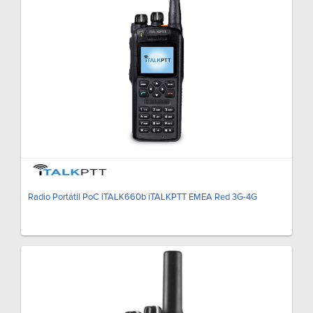
Radio Portátil PoC iTALK660b iTALKPTT EMEA Red 3G-4G