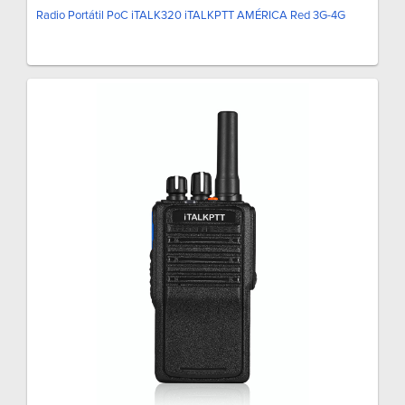
Radio Portátil PoC iTALK320 iTALKPTT AMÉRICA Red 3G-4G