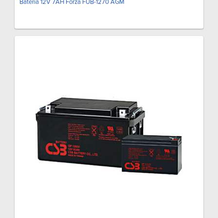
Batería 12V 7AH Forza FUB-1270 AGM