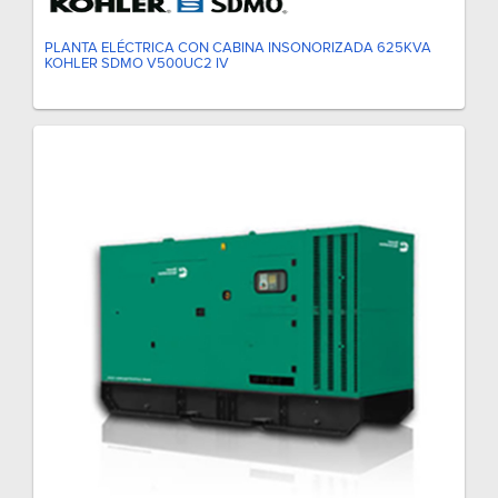
PLANTA ELÉCTRICA CON CABINA INSONORIZADA 625KVA
KOHLER SDMO V500UC2 IV