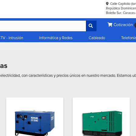
Calle Capitolio (t
República Dominicana
Boleíta Sur. Caracas
Cotización
TV - Intrusión
Informática y Redes
Cableado
Telefoní
ras
electricidad, con características y precios únicos en nuestro mercado. Estamos 