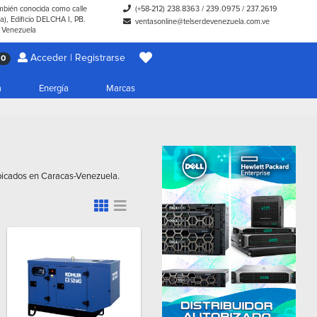
ambién conocida como calle
(+58-212) 238.8363
/
239.0975
/
237.2619
), Edificio DELCHA I, PB.
ventasonline@telserdevenezuela.com.ve
- Venezuela
Acceder | Registrarse
0
a
Energía
Marcas
ubicados en Caracas-Venezuela.