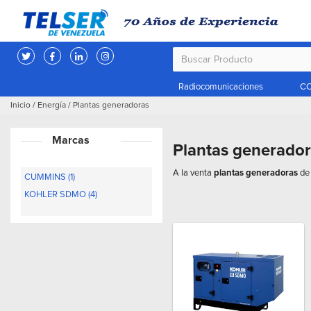
Radiocomunicaciones
CC
Inicio
/
Energía
/
Plantas generadoras
Marcas
Plantas generado
A la venta
plantas generadoras
de 
CUMMINS (1)
KOHLER SDMO (4)