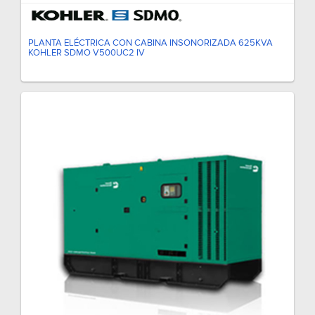
PLANTA ELÉCTRICA CON CABINA INSONORIZADA 625KVA
KOHLER SDMO V500UC2 IV